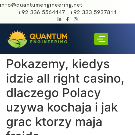
info@quantumengineering.net
+92 336 5564447
+92 333 5937811
Pokazemy, kiedys
idzie all right casino,
dlaczego Polacy
uzywa kochaja i jak
grac ktorzy maja