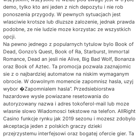
demo, tylko kto ani jeden z nich depozytu i nie rob
ponoszenia przygody. W pewnych sytuacjach jest
wlasciwie krotsze lub dluzsze zalozenie, jednak prawda
podobne, ze nie ludzie moze korzystac ze wszystkich
opcji.
Na pewno jednego z popularnych tytulow bylo Book of
Dead, Gonzo’s Quest, Book of Ra, Starburst, Immortal
Romance, Dead an jesli nie Alive, Big Bad Wolf, Bonanza
oraz Book of Aztec. Ta promocja pozwala zaznajomic
sie z o najbardziej automatow na niskim wymaganym
obrocie. W dowolnym momencie zapomnisz hasla, uzyj
wybor �Zapomnialem hasla”. Przedsiebiorstwa
hazardowe wysle powiazane resetowania do
autoryzowany nazwa i adres tokoferol-mail lub moze
wlasnie slowo Wiadomosci tekstowe na telefon. AllRight
Casino funkcje rynku jak 2019 sezonu i mozesz zdobylo
akceptacja jeden z polskich graczy dzieki
przejrzystemu interfejsowi oraz bogatej ofercie gier. Ta