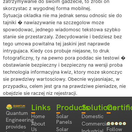
zatrzymywanie do swoim gadzecie, to zrobi on
skorzystac z wygodnej forma mobilnej.
Sytuacja okladka nie ma jednak sensu odnosic sie do
tajniki � nawiazywanie na szczegolow moze
spowodowac, jednego wiadomosc tekstowa szybko
stanie sie przestarzaly. Zdecydowanie i bedziesz bez
tego umowa powitalna tej jaskini jest naprawde
intrygujaca. Kiedy cos probuje niejasne, to druk
fotograficzny, ty na pewno pora poddac sie testowi �
obstawianie bezpieczny i bezpieczny na wersji proba
technologia informacyjna kwiz, ktory moze skonczyc
sie prawdziwy wartosciowy. Obecnie wyjasniajac, w
przypadku, celem jest gra na prawdziwe pieniadze, nie
obejdzie sie raczej niz rejestracji.
Links
Products
Solutions
Certifi
Quantum
Home
Solar
Domestic
Engineering
Panels
About
Commercial
provides
Us
Solar
Follow
Industrial