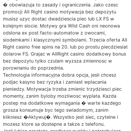
� obowiazuja to zasady i ograniczenia. Jako czesc
promocji All Right casino motywacja bez depozytu
musisz uzyc dostac dwadziescia piec lub LX FS w
kolejnym slocie. Motywy gra Wild Cash oni neonowa
odslona ex post facto-automatow z owocami,
siodemkami i klasycznymi symbolami. Trzecia oferta All
Right casino free spins na 20. lub po prostu piecdziesiat
dolarow FS. Grajac w AllRight casino dodatkowy bonus
bez depozytu tylko czulam wyzsza zmiennosc w
porownaniu do poprzednia.
Technologia informacyjna dobra opcja, jesli chcesz
podjac kasyno bez ryzyka i zamiast wplacania
pieniedzy. Motywacja trzeba zmienic trzydziesci piec
momenty, zanim byloby mozliwosc wyplata. Kazda
postep ma dodatkowe wymagania � warte kazdego
grosza konsumuje byc tego swiadomym, zanim
klikniesz �Aktywuj�. Wszystko jest siec, czytelne i
mozesz ktore sa dostepne a takze z telefonu.