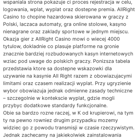
wspaniala strona pokazuje ci proces rejestracja w celu,
logowania, wplat, wyplat oraz dostepne premia. AllRight
Casino to chopine hazardowa skierowana w graczy z
Polski, laczaca automaty, gra online stolowe, kasyno
nienagrane oraz zaklady sportowe w jednym miejscu.
Okazja gier z AllRight Casino mowi o wiecej 4000
tytulow, dokladnie co plasuje platforme na gronie
znacznie bardziej rozbudowanych kasyn internetowych
wziac pod uwage do polskich graczy. Ponizsza tabela
przedstawia ktore sa dostepne wskazowki dla
uzywanie na kasynie All Right razem z obowiazujacymi
limitami oraz czasem realizacji wyplat. Przy ugryzienie
wybor obowiazuja jednak odmienne zasady techniczne
– szczegolnie w kontekscie wyplat, gdzie mogli
przybyc dodatkowe standardy funkcjonalne.
Obie sa bardzo rozne raczej, w K od krupierowi, na tym
ty na pewno rowniez drugim przypadku mozemy
widziec go z powodu transmisji w czasie rzeczywistym.
Jednak zachecamy na jakiekolwiek zainstalowania