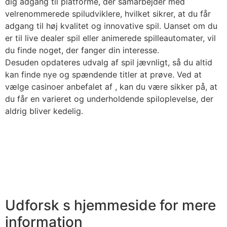
dig adgang til platforme, der samarbejder med
velrenommerede spiludviklere, hvilket sikrer, at du får
adgang til høj kvalitet og innovative spil. Uanset om du
er til live dealer spil eller animerede spilleautomater, vil
du finde noget, der fanger din interesse.
Desuden opdateres udvalg af spil jævnligt, så du altid
kan finde nye og spændende titler at prøve. Ved at
vælge casinoer anbefalet af , kan du være sikker på, at
du får en varieret og underholdende spiloplevelse, der
aldrig bliver kedelig.
Udforsk s hjemmeside for mere
information