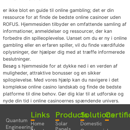
er ikke blot en guide til online gambling; det er din
ressource for at finde de bedste online casinoer uden
ROFUS. Hjemmesiden tilbyder en omfattende samling af
informationer, anmeldelser og ressourcer, der kan
forbedre din spilleoplevelse. Uanset om du er ny i online
gambling eller en erfaren spiller, vil du finde værdifulde
oplysninger, der hjælper dig med at træffe informerede
beslutninger.
Besøg s hjemmeside for at dykke ned i en verden af
muligheder, attraktive bonusser og en sikker
spiloplevelse. Med vores hjælp kan du navigere i det
komplekse online casino landskab og finde de bedste
platforme til dine behov. Gør dig klar til at udforske og
nyde din tid i online casinoernes spændende univers.
Links
Products
Solutions
Certifi
Quantum
Home
Solar
Domestic
Engineering
Panels