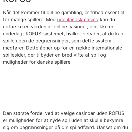
Når det kommer til online gambling, er frihed essentiel
for mange spillere. Med
udenlandsk casino
kan du
udforske en verden af online casinoer, der ikke er
underlagt ROFUS-systemet, hvilket betyder, at du kan
spille uden de begrænsninger, som dette system
medfører. Dette åbner op for en række internationale
spillesider, der tilbyder en bred vifte af spil og
muligheder for danske spillere.
Den største fordel ved at vælge casinoer uden ROFUS
er muligheden for at nyde spil uden at skulle bekymre
sig om begrænsninger på din spiladfærd. Uanset om du