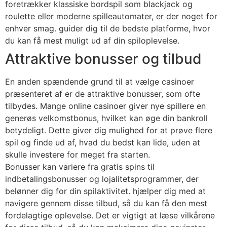
foretrækker klassiske bordspil som blackjack og
roulette eller moderne spilleautomater, er der noget for
enhver smag. guider dig til de bedste platforme, hvor
du kan få mest muligt ud af din spiloplevelse.
Attraktive bonusser og tilbud
En anden spændende grund til at vælge casinoer
præsenteret af er de attraktive bonusser, som ofte
tilbydes. Mange online casinoer giver nye spillere en
generøs velkomstbonus, hvilket kan øge din bankroll
betydeligt. Dette giver dig mulighed for at prøve flere
spil og finde ud af, hvad du bedst kan lide, uden at
skulle investere for meget fra starten.
Bonusser kan variere fra gratis spins til
indbetalingsbonusser og lojalitetsprogrammer, der
belønner dig for din spilaktivitet. hjælper dig med at
navigere gennem disse tilbud, så du kan få den mest
fordelagtige oplevelse. Det er vigtigt at læse vilkårene