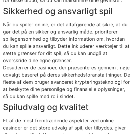
for disse tilbud, så du kan maksimere dine gevinster.
Sikkerhed og ansvarligt spil
Når du spiller online, er det altafgørende at sikre, at du
gør det på en sikker og ansvarlig måde. prioriterer
spillegensomhed og tilbyder information om, hvordan
du kan spille ansvarligt. Dette inkluderer værktøjer til at
sætte grænser for dit spil, så du kan undgå at
overskride dine egne grænser.
Desuden er de casinoer, der præsenteres gennem , nøje
udvalgt baseret på deres sikkerhedsforanstaltninger. De
fleste af dem bruger avanceret krypteringsteknologi for
at beskytte dine personlige og finansielle oplysninger,
så du kan spille med ro i sindet.
Spiludvalg og kvalitet
Et af de mest fremtrædende aspekter ved online
casinoer er det store udvalg af spil, der tilbydes. giver